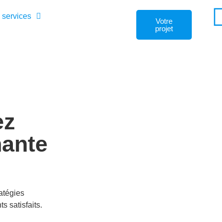
 services
Votre
projet
ez
ante
atégies
s satisfaits.