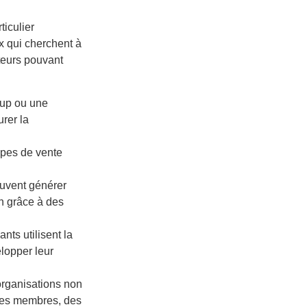
ticulier
x qui cherchent à
teurs pouvant
-up ou une
rer la
ipes de vente
euvent générer
n grâce à des
nts utilisent la
lopper leur
organisations non
 des membres, des