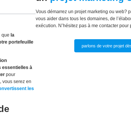
Vous démarrez un projet marketing ou web? p
vous aider dans tous les domaines, de l’élabor
exécution. N’hésitez pas à me contacter pour p
z que
la
tre portefeuille
parlons de votre projet dè
ion
 essentielles à
ter
pour
, vous serez en
onvertissent les
de