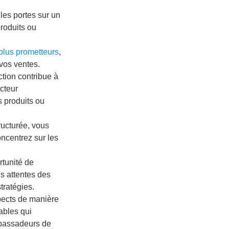
les portes sur un
produits ou
plus prometteurs
,
vos ventes.
ion contribue à
cteur
s produits ou
ructurée, vous
oncentrez sur les
ortunité de
es attentes des
stratégies.
pects de manière
ables qui
ambassadeurs de