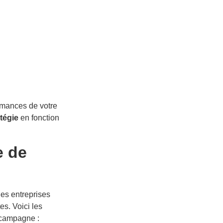
rmances de votre
atégie
en fonction
e de
des entreprises
es. Voici les
 campagne :