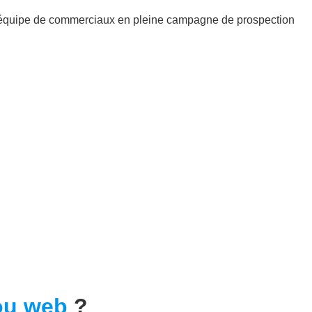
ou web
?