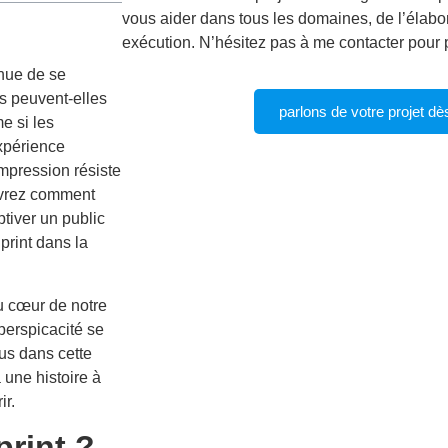
vous aider dans tous les domaines, de l’élabor
exécution. N’hésitez pas à me contacter pour p
inue de se
s peuvent-elles
parlons de votre projet dè
e si les
expérience
impression résiste
ouvrez comment
tiver un public
print dans la
u cœur de notre
 perspicacité se
ous dans cette
 une histoire à
ir.
rint ?