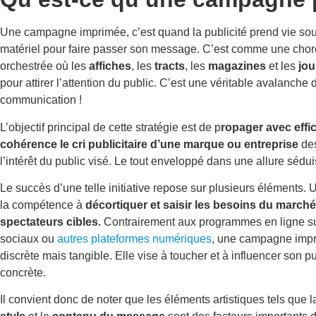
Une campagne imprimée, c’est quand la publicité prend vie so
matériel pour faire passer son message. C’est comme une chor
orchestrée où les
affiches
, les
tracts
, les
magazines
et les
jou
pour attirer l’attention du public. C’est une véritable avalanche 
communication !
L’objectif principal de cette stratégie est de p
ropager avec effic
cohérence le cri publicitaire d’une marque ou entreprise
des
l’intérêt du public visé. Le tout enveloppé dans une allure sédu
Le succès d’une telle initiative repose sur plusieurs éléments. 
la compétence à
décortiquer et saisir les besoins du marché
spectateurs cibles.
Contrairement aux programmes en ligne su
sociaux ou
autres plateformes numériques
, une campagne impr
discrète mais tangible. Elle vise à toucher et à influencer son 
concrète.
Il convient donc de noter que les éléments artistiques tels que 