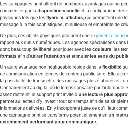
Les campagnes print offrent de nombreux avantages qui ne peuv
commencer par la
disposition visuelle
et la configuration des 
physiques tels que les
flyers
ou
affiches
, qui permettent une t
message à la fois sophistiquée, minutieuse et empreinte de créa
De plus, ces objets physiques procurent une
expérience sensor
rapport aux outils numériques. Les agences spécialisées dans 
donc beaucoup de liberté pour jouer avec les
couleurs
, les
tex
formats
afin d’
attirer l’attention et stimuler les sens du publi
Un autre avantage non négligeable réside dans la
flexibilité
qu
de communication en termes de contenu publicitaire. Elle acco
la possibilité de transmettre des messages plus élaborés et co
Contrairement au digital où le temps consacré par l’internaute
assez restreint, le support print invite à
une lecture plus appro
permet au lecteur d’y investir tout son temps afin de saisir plei
informations délivrées. En y incorporant juste ce qu’il faut com
une campagne print se transforme potentiellement en
un instr
extrêmement performant pour communiquer.