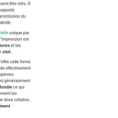
ent être niés. À
supports
ransmission du
tivité.
ielle
unique par
l’impression ont
tures
et les
c visé.
’offre cette forme
rde effectivement
mplexes.
 est généralement
fondie
ce qui
nement les
me dose créative,
ument