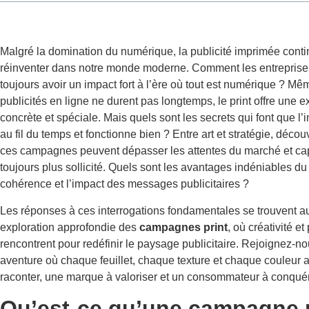
Malgré la domination du numérique, la publicité imprimée cont
réinventer dans notre monde moderne. Comment les entreprise
toujours avoir un impact fort à l’ère où tout est numérique ? Mêm
publicités en ligne ne durent pas longtemps, le print offre une 
concrète et spéciale. Mais quels sont les secrets qui font que l’
au fil du temps et fonctionne bien ? Entre art et stratégie, déc
ces campagnes peuvent dépasser les attentes du marché et cap
toujours plus sollicité. Quels sont les avantages indéniables du 
cohérence et l’impact des messages publicitaires ?
Les réponses à ces interrogations fondamentales se trouvent a
exploration approfondie des
campagnes print
, où créativité et
rencontrent pour redéfinir le paysage publicitaire. Rejoignez-n
aventure où chaque feuillet, chaque texture et chaque couleur a
raconter, une marque à valoriser et un consommateur à conquér
Qu’est-ce qu’une campagne p