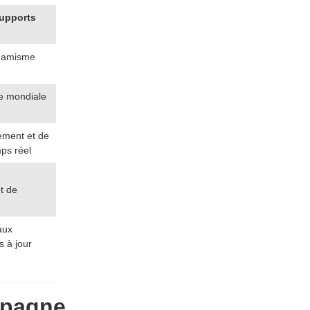
upports
dynamisme
ée mondiale
ment et de
ps réel
t de
aux
s à jour
ampagne