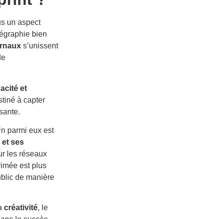
us un aspect
égraphie bien
rnaux
s’unissent
de
acité et
tiné à capter
isante.
Un parmi eux est
 et ses
r les réseaux
imée est plus
public de manière
la
créativité
, le