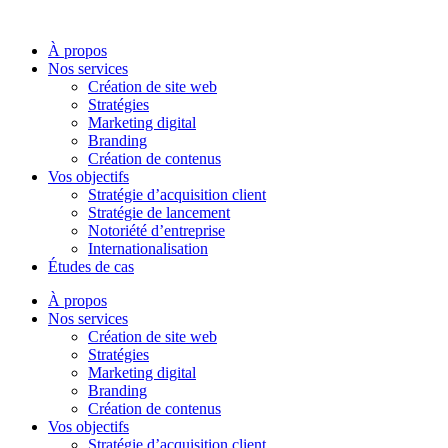
Aller
au
À propos
contenu
Nos services
Création de site web
Stratégies
Marketing digital
Branding
Création de contenus
Vos objectifs
Stratégie d’acquisition client
Stratégie de lancement
Notoriété d’entreprise
Internationalisation
Études de cas
À propos
Nos services
Création de site web
Stratégies
Marketing digital
Branding
Création de contenus
Vos objectifs
Stratégie d’acquisition client