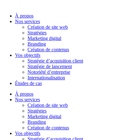
Aller
au
À propos
contenu
Nos services
Création de site web
Stratégies
Marketing digital
Branding
Création de contenus
Vos objectifs
Stratégie d’acquisition client
Stratégie de lancement
Notoriété d’entreprise
Internationalisation
Études de cas
À propos
Nos services
Création de site web
Stratégies
Marketing digital
Branding
Création de contenus
Vos objectifs
Stratégie d’acquisition client