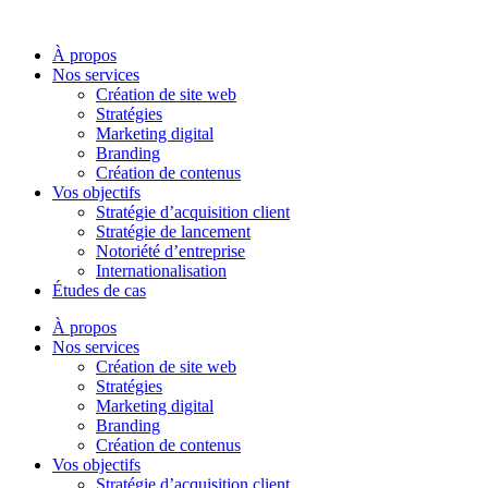
Aller
au
À propos
contenu
Nos services
Création de site web
Stratégies
Marketing digital
Branding
Création de contenus
Vos objectifs
Stratégie d’acquisition client
Stratégie de lancement
Notoriété d’entreprise
Internationalisation
Études de cas
À propos
Nos services
Création de site web
Stratégies
Marketing digital
Branding
Création de contenus
Vos objectifs
Stratégie d’acquisition client