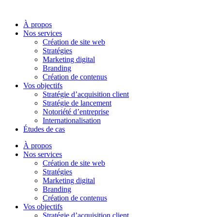
Aller
au
À propos
contenu
Nos services
Création de site web
Stratégies
Marketing digital
Branding
Création de contenus
Vos objectifs
Stratégie d’acquisition client
Stratégie de lancement
Notoriété d’entreprise
Internationalisation
Études de cas
À propos
Nos services
Création de site web
Stratégies
Marketing digital
Branding
Création de contenus
Vos objectifs
Stratégie d’acquisition client