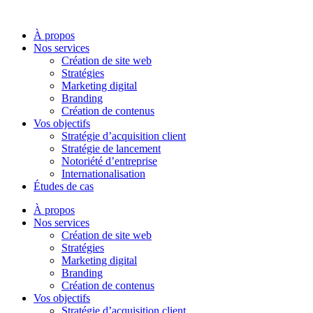
Aller
au
À propos
contenu
Nos services
Création de site web
Stratégies
Marketing digital
Branding
Création de contenus
Vos objectifs
Stratégie d’acquisition client
Stratégie de lancement
Notoriété d’entreprise
Internationalisation
Études de cas
À propos
Nos services
Création de site web
Stratégies
Marketing digital
Branding
Création de contenus
Vos objectifs
Stratégie d’acquisition client