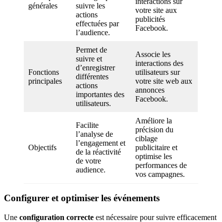
interactions sur
générales
suivre les
votre site aux
actions
publicités
effectuées par
Facebook.
l’audience.
Permet de
Associe les
suivre et
interactions des
d’enregistrer
Fonctions
utilisateurs sur
différentes
principales
votre site web aux
actions
annonces
importantes des
Facebook.
utilisateurs.
Améliore la
Facilite
précision du
l’analyse de
ciblage
l’engagement et
Objectifs
publicitaire et
de la réactivité
optimise les
de votre
performances de
audience.
vos campagnes.
Configurer et optimiser les événements
Une
configuration correcte
est nécessaire pour suivre efficacement