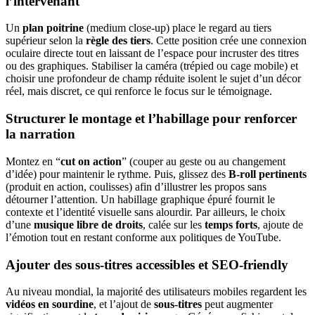
l’intervenant
Un
plan poitrine
(medium close-up) place le regard au tiers
supérieur selon la
règle des tiers
. Cette position crée une connexion
oculaire directe tout en laissant de l’espace pour incruster des titres
ou des graphiques. Stabiliser la caméra (trépied ou cage mobile) et
choisir une profondeur de champ réduite isolent le sujet d’un décor
réel, mais discret, ce qui renforce le focus sur le témoignage.
Structurer le montage et l’habillage pour renforcer
la narration
Montez en “
cut on action
” (couper au geste ou au changement
d’idée) pour maintenir le rythme. Puis, glissez des
B-roll pertinents
(produit en action, coulisses) afin d’illustrer les propos sans
détourner l’attention. Un habillage graphique épuré fournit le
contexte et l’identité visuelle sans alourdir. Par ailleurs, le choix
d’une
musique libre de droits
, calée sur les
temps forts
, ajoute de
l’émotion tout en restant conforme aux politiques de YouTube.
Ajouter des sous-titres accessibles et SEO-friendly
Au niveau mondial, la majorité des utilisateurs mobiles regardent les
vidéos en sourdine
, et l’ajout de
sous-titres
peut augmenter