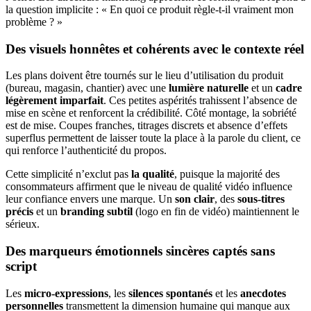
la question implicite : « En quoi ce produit règle-t-il vraiment mon
problème ? »
Des visuels honnêtes et cohérents avec le contexte réel
Les plans doivent être tournés sur le lieu d’utilisation du produit
(bureau, magasin, chantier) avec une
lumière naturelle
et un
cadre
légèrement imparfait
. Ces petites aspérités trahissent l’absence de
mise en scène et renforcent la crédibilité. Côté montage, la sobriété
est de mise. Coupes franches, titrages discrets et absence d’effets
superflus permettent de laisser toute la place à la parole du client, ce
qui renforce l’authenticité du propos.
Cette simplicité n’exclut pas
la qualité
, puisque la majorité des
consommateurs affirment que le niveau de qualité
vidéo influence
leur confiance envers une marque. Un
son clair
, des
sous-titres
précis
et un
branding subtil
(logo en fin de vidéo) maintiennent le
sérieux.
Des marqueurs émotionnels sincères captés sans
script
Les
micro-expressions
, les
silences spontanés
et les
anecdotes
personnelles
transmettent la dimension humaine qui manque aux