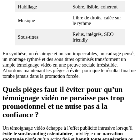
Habillage
Sobre, lisible, cohérent
Libre de droits, calée sur
Musique
le rythme
Relus, intégrés, SEO-
Sous-titres
friendly
En synthèse, un éclairage et un son impeccables, un cadrage pensé,
un montage rythmé et des sous-titres optimisés transforment un
simple témoignage vidéo en une preuve sociale
irrésistible.
Abordons maintenant les pièges à éviter pour que le résultat final ne
tombe jamais dans la promotion forcée.
Quels pièges faut-il éviter pour qu’un
témoignage vidéo ne paraisse pas trop
promotionnel et ne nuise pas à la
confiance ?
Un témoignage vidéo échappe à l’effet publicité intrusive lorsqu’il
évite le sur-branding
ostentatoire
, privilégie une
narration
spontanée
plutôt qu’un script figé et
bannit toute exagération
ou