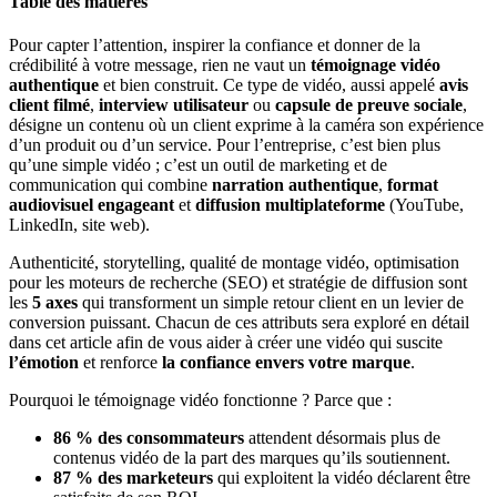
Table des matières
Pour capter l’attention, inspirer la confiance et donner de la
crédibilité à votre message, rien ne vaut un
témoignage vidéo
authentique
et bien construit. Ce type de vidéo, aussi appelé
avis
client filmé
,
interview utilisateur
ou
capsule de preuve sociale
,
désigne un contenu où un client exprime à la caméra son expérience
d’un produit ou d’un service. Pour l’entreprise, c’est bien plus
qu’une simple vidéo ; c’est un outil de marketing et de
communication qui combine
narration authentique
,
format
audiovisuel engageant
et
diffusion multiplateforme
(YouTube,
LinkedIn, site web).
Authenticité, storytelling, qualité de montage vidéo, optimisation
pour les moteurs de recherche (SEO) et stratégie de diffusion sont
les
5 axes
qui transforment un simple retour client en un levier de
conversion puissant. Chacun de ces attributs sera exploré en détail
dans cet article afin de vous aider à créer une vidéo qui suscite
l’émotion
et renforce
la confiance envers votre marque
.
Pourquoi le témoignage vidéo fonctionne ? Parce que :
86 % des consommateurs
attendent désormais plus de
contenus vidéo de la part des marques qu’ils soutiennent.
87 % des marketeurs
qui exploitent la vidéo déclarent être