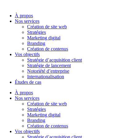
Aller
au
À propos
contenu
Nos services
Création de site web
Stratégies
Marketing digital
Branding
Création de contenus
Vos objectifs
Stratégie d’acquisition client
Stratégie de lancement
Notoriété d’entreprise
Internationalisation
Études de cas
À propos
Nos services
Création de site web
Stratégies
Marketing digital
Branding
Création de contenus
Vos objectifs
Stratégie d’acquisition client