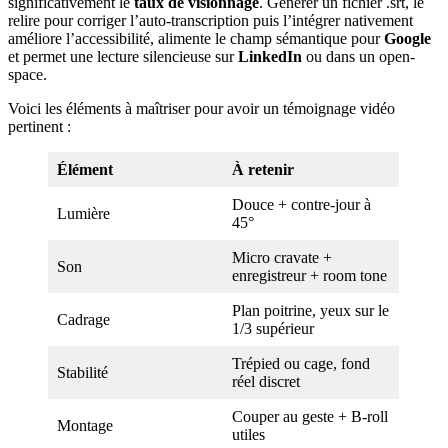
significativement le
taux de visionnage
. Générer un fichier .srt, le
relire pour corriger l’auto-transcription puis l’intégrer nativement
améliore l’accessibilité, alimente le champ sémantique pour
Google
et permet une lecture silencieuse sur
LinkedIn
ou dans un open-
space.
Voici les éléments à maîtriser pour avoir un témoignage vidéo
pertinent :
Élément
À retenir
Douce + contre-jour à
Lumière
45°
Micro cravate +
Son
enregistreur + room tone
Plan poitrine, yeux sur le
Cadrage
1/3 supérieur
Trépied ou cage, fond
Stabilité
réel discret
Couper au geste + B-roll
Montage
utiles