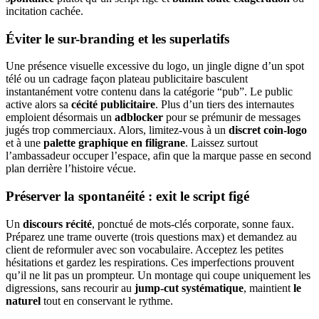
incitation cachée.
Éviter le sur-branding et les superlatifs
Une présence visuelle excessive du logo, un jingle digne d’un spot
télé ou un cadrage façon plateau publicitaire basculent
instantanément votre contenu dans la catégorie “pub”. Le public
active alors sa
cécité publicitaire
. Plus d’un tiers des internautes
emploient désormais un
adblocker
pour se prémunir de messages
jugés trop commerciaux. Alors, limitez-vous à un
discret coin-logo
et à une
palette graphique en filigrane
. Laissez surtout
l’ambassadeur occuper l’espace, afin que la marque passe en second
plan derrière l’histoire vécue.
Préserver la spontanéité : exit le script figé
Un
discours récité
, ponctué de mots-clés corporate, sonne faux.
Préparez une trame ouverte (trois questions max) et demandez au
client de reformuler avec son vocabulaire. Acceptez les petites
hésitations et gardez les respirations. Ces imperfections prouvent
qu’il ne lit pas un prompteur. Un montage qui coupe uniquement les
digressions, sans recourir au
jump-cut systématique
, maintient
le
naturel
tout en conservant le rythme.