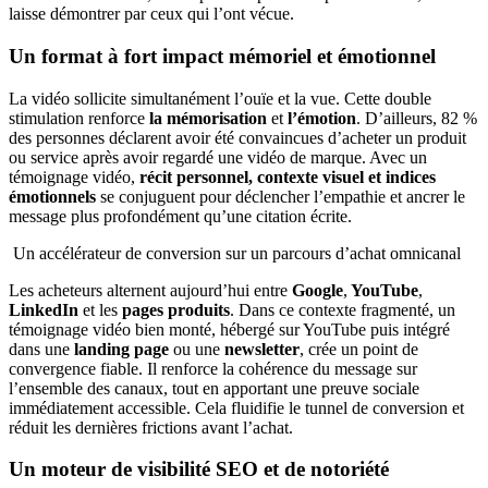
laisse démontrer par ceux qui l’ont vécue.
Un format à fort impact mémoriel et émotionnel
La vidéo sollicite simultanément l’ouïe et la vue. Cette double
stimulation renforce
la mémorisation
et
l’émotion
. D’ailleurs, 82 %
des personnes déclarent avoir été convaincues d’acheter un produit
ou service après avoir regardé une vidéo de marque. Avec un
témoignage vidéo,
récit personnel, contexte visuel et indices
émotionnels
se conjuguent pour déclencher l’empathie et ancrer le
message plus profondément qu’une citation écrite.
Un accélérateur de conversion sur un parcours d’achat omnicanal
Les acheteurs alternent aujourd’hui entre
Google
,
YouTube
,
LinkedIn
et les
pages produits
. Dans ce contexte fragmenté, un
témoignage vidéo bien monté, hébergé sur YouTube puis intégré
dans une
landing page
ou une
newsletter
, crée un point de
convergence fiable. Il renforce la cohérence du message sur
l’ensemble des canaux, tout en apportant une preuve sociale
immédiatement accessible. Cela fluidifie le tunnel de conversion et
réduit les dernières frictions avant l’achat.
Un moteur de visibilité SEO et de notoriété