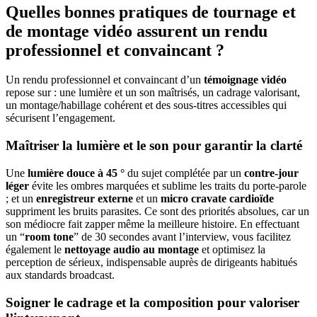
Quelles bonnes pratiques de tournage et
de montage vidéo assurent un rendu
professionnel et convaincant ?
Un rendu professionnel et convaincant d’un
témoignage vidéo
repose sur : une lumière et un son maîtrisés, un cadrage valorisant,
un montage/habillage cohérent et des sous-titres accessibles qui
sécurisent l’engagement.
Maîtriser la lumière et le son pour garantir la clarté
Une
lumière douce à 45 °
du sujet complétée par un
contre-jour
léger
évite les ombres marquées et sublime les traits du porte-parole
; et un
enregistreur externe
et un
micro cravate cardioïde
suppriment les bruits parasites. Ce sont des priorités absolues, car un
son médiocre fait zapper même la meilleure histoire. En effectuant
un “
room tone
” de 30 secondes avant l’interview, vous facilitez
également le
nettoyage audio au montage
et optimisez la
perception de sérieux, indispensable auprès de dirigeants habitués
aux standards broadcast.
Soigner le cadrage et la composition pour valoriser