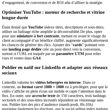
d’engagement, de conversion et de ROI afin d’affiner la stratégie.
Optimiser YouTube : moteur de recherche et vitrine
longue durée
Étant donné que
YouTube
indexe titres, descriptions et sous-titres,
utiliser un balisage riche amplifie la découvrabilité.De plus, opter
pour une
miniature à fort contraste
, mettant en avant le visage du
client accompagné d’un bénéfice chiffré, augmente significativement
les chances de générer des clics. Ajouter des “
cards
” pointant vers
une
landing page dédiée
crée un pont direct vers la conversion,
surtout si l’URL est traquée par un
paramètre UTM
pour relier
vues et ventes dans
GA4
.
Publier en natif sur LinkedIn et adapter aux réseaux
sociaux
LinkedIn valorise les
vidéos hébergées en interne
. Dans ce
contexte, un
format carré 1080 × 1080
est à privilégier, pour que la
vidéo s’affiche en plein écran sur mobile et capte l’attention dans le
flux. En outre, une
accroche texte
de 150 caractères, trois hashtags
sectoriels et des sous-titres incrustés répondent au visionnage sans
son. Publier lors des pics d’audience (mardi-jeudi, 8 h-10 h)
maximise également les réactions, que le social selling index traduira