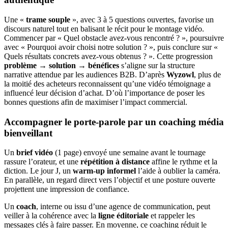
Une «
trame souple
», avec 3 à 5 questions ouvertes, favorise un
discours naturel tout en balisant le récit pour le montage vidéo.
Commencer par « Quel obstacle avez-vous rencontré ? », poursuivre
avec « Pourquoi avoir choisi notre solution ? », puis conclure sur «
Quels résultats concrets avez-vous obtenus ? ». Cette progression
problème → solution → bénéfices
s’aligne sur la structure
narrative attendue par les audiences B2B. D’après
Wyzowl
, plus de
la moitié des acheteurs reconnaissent qu’une vidéo témoignage a
influencé leur décision d’achat. D’où l’importance de poser les
bonnes questions afin de maximiser l’impact commercial.
Accompagner le porte-parole par un coaching média
bienveillant
Un
brief vidéo
(1 page) envoyé une semaine avant le tournage
rassure l’orateur, et une
répétition à distance
affine le rythme et la
diction. Le jour J, un
warm-up informel
l’aide à oublier la caméra.
En parallèle, un regard direct vers l’objectif et une posture ouverte
projettent une impression de confiance.
Un
coach
,
interne ou issu d’une agence de communication, peut
veiller à la cohérence avec la
ligne éditoriale
et rappeler les
messages clés à faire passer. En moyenne, ce coaching réduit le