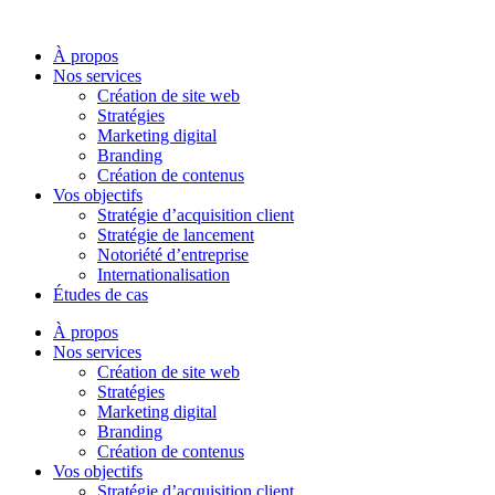
Aller
au
À propos
contenu
Nos services
Création de site web
Stratégies
Marketing digital
Branding
Création de contenus
Vos objectifs
Stratégie d’acquisition client
Stratégie de lancement
Notoriété d’entreprise
Internationalisation
Études de cas
À propos
Nos services
Création de site web
Stratégies
Marketing digital
Branding
Création de contenus
Vos objectifs
Stratégie d’acquisition client