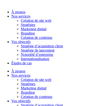
Aller
au
À propos
contenu
Nos services
Création de site web
Stratégies
Marketing digital
Branding
Création de contenus
Vos objectifs
Stratégie d’acquisition client
Stratégie de lancement
Notoriété d’entreprise
Internationalisation
Études de cas
À propos
Nos services
Création de site web
Stratégies
Marketing digital
Branding
Création de contenus
Vos objectifs
Stratégie d’acquisition client