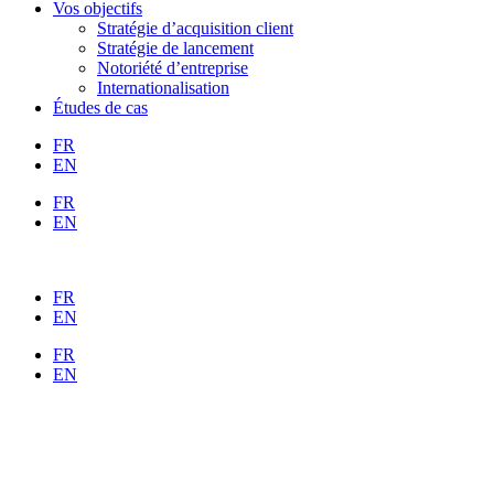
Vos objectifs
Stratégie d’acquisition client
Stratégie de lancement
Notoriété d’entreprise
Internationalisation
Études de cas
FR
EN
FR
EN
FR
EN
FR
EN