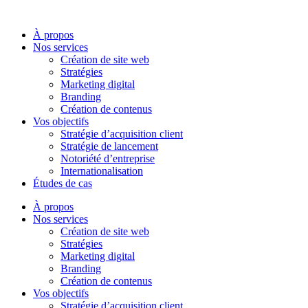
Aller
au
À propos
contenu
Nos services
Création de site web
Stratégies
Marketing digital
Branding
Création de contenus
Vos objectifs
Stratégie d’acquisition client
Stratégie de lancement
Notoriété d’entreprise
Internationalisation
Études de cas
À propos
Nos services
Création de site web
Stratégies
Marketing digital
Branding
Création de contenus
Vos objectifs
Stratégie d’acquisition client