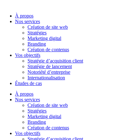
Aller
au
À propos
contenu
Nos services
Création de site web
Stratégies
Marketing digital
Branding
Création de contenus
Vos objectifs
Stratégie d’acquisition client
Stratégie de lancement
Notoriété d’entreprise
Internationalisation
Études de cas
À propos
Nos services
Création de site web
Stratégies
Marketing digital
Branding
Création de contenus
Vos objectifs
Stratégie d’acquisition client