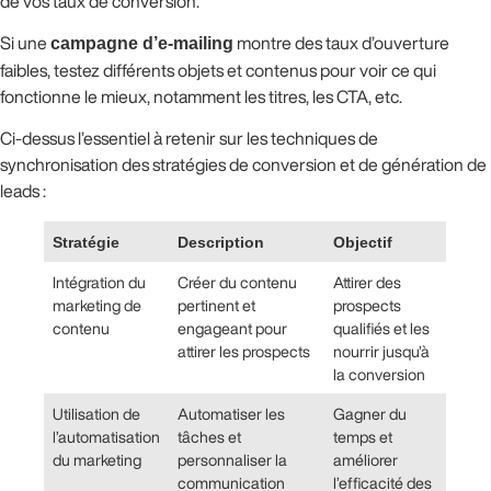
de vos taux de conversion.
Si une
campagne d’e-mailing
montre des taux d’ouverture
faibles, testez différents objets et contenus pour voir ce qui
fonctionne le mieux, notamment les titres, les CTA, etc.
Ci-dessus l’essentiel à retenir sur les techniques de
synchronisation des stratégies de conversion et de génération de
leads :
Stratégie
Description
Objectif
Intégration du
Créer du contenu
Attirer des
marketing de
pertinent et
prospects
contenu
engageant pour
qualifiés et les
attirer les prospects
nourrir jusqu’à
la conversion
Utilisation de
Automatiser les
Gagner du
l’automatisation
tâches et
temps et
du marketing
personnaliser la
améliorer
communication
l’efficacité des