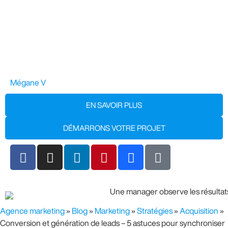
Mégane V
EN SAVOIR PLUS
DÉMARRONS VOTRE PROJET
Agence marketing
»
Blog
»
Marketing
»
Stratégies
»
Acquisition
»
Conversion et génération de leads – 5 astuces pour synchroniser