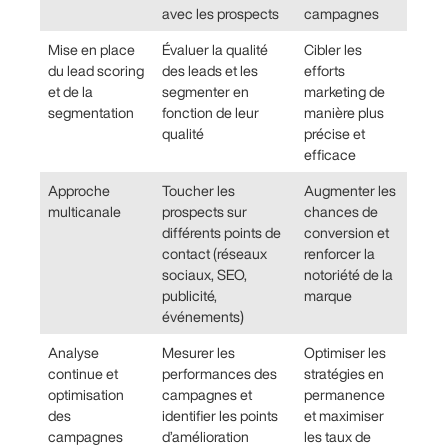
avec les prospects
campagnes
Mise en place
Évaluer la qualité
Cibler les
du lead scoring
des leads et les
efforts
et de la
segmenter en
marketing de
segmentation
fonction de leur
manière plus
qualité
précise et
efficace
Approche
Toucher les
Augmenter les
multicanale
prospects sur
chances de
différents points de
conversion et
contact (réseaux
renforcer la
sociaux, SEO,
notoriété de la
publicité,
marque
événements)
Analyse
Mesurer les
Optimiser les
continue et
performances des
stratégies en
optimisation
campagnes et
permanence
des
identifier les points
et maximiser
campagnes
d’amélioration
les taux de