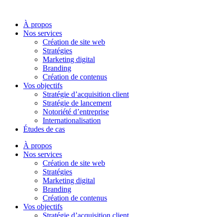
Aller
au
À propos
contenu
Nos services
Création de site web
Stratégies
Marketing digital
Branding
Création de contenus
Vos objectifs
Stratégie d’acquisition client
Stratégie de lancement
Notoriété d’entreprise
Internationalisation
Études de cas
À propos
Nos services
Création de site web
Stratégies
Marketing digital
Branding
Création de contenus
Vos objectifs
Stratégie d’acquisition client