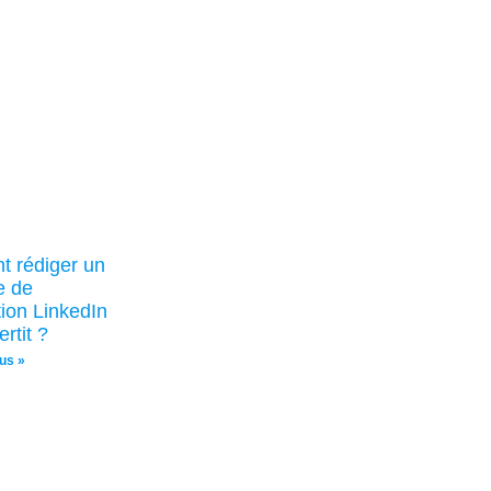
 rédiger un
e de
ion LinkedIn
rtit ?
lus »