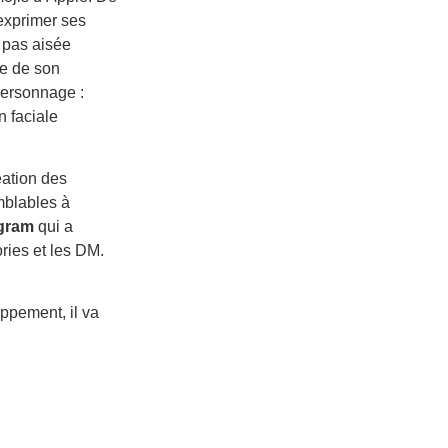
exprimer ses
t pas aisée
ge de son
personnage :
n faciale
éation des
mblables à
agram
qui a
ories et les DM.
ppement, il va