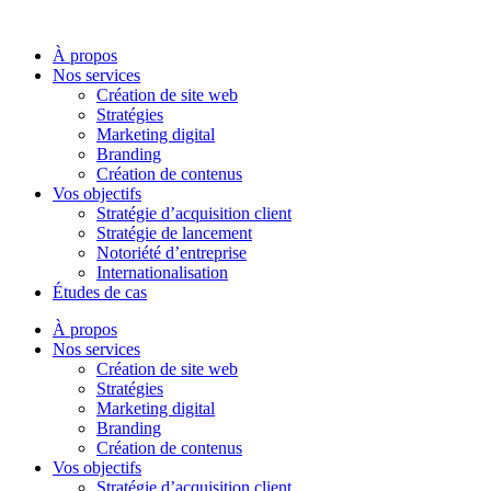
Aller
au
À propos
contenu
Nos services
Création de site web
Stratégies
Marketing digital
Branding
Création de contenus
Vos objectifs
Stratégie d’acquisition client
Stratégie de lancement
Notoriété d’entreprise
Internationalisation
Études de cas
À propos
Nos services
Création de site web
Stratégies
Marketing digital
Branding
Création de contenus
Vos objectifs
Stratégie d’acquisition client