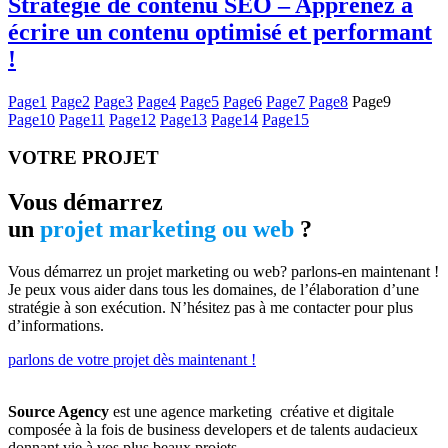
Stratégie de contenu SEO – Apprenez à
écrire un contenu optimisé et performant
!
Page
1
Page
2
Page
3
Page
4
Page
5
Page
6
Page
7
Page
8
Page
9
Page
10
Page
11
Page
12
Page
13
Page
14
Page
15
VOTRE PROJET
Vous démarrez
un
projet marketing ou web
?
Vous démarrez un projet marketing ou web? parlons-en maintenant !
Je peux vous aider dans tous les domaines, de l’élaboration d’une
stratégie à son exécution. N’hésitez pas à me contacter pour plus
d’informations.
parlons de votre projet dès maintenant !
Source Agency
est une agence marketing créative et digitale
composée à la fois de business developers et de talents audacieux
donnant vie à vos plus beaux projets.