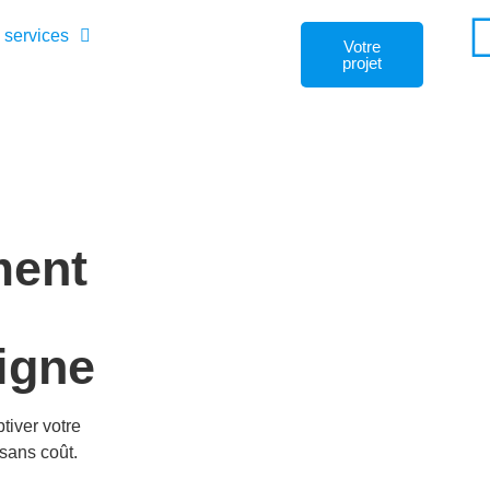
 services
Votre
projet
ment
ligne
tiver votre
sans coût.