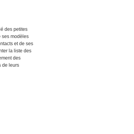
é des petites
de ses modèles
ntacts et de ses
er la liste des
tement des
s de leurs