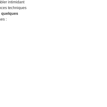
ler intimidant
nces techniques
 quelques
es :