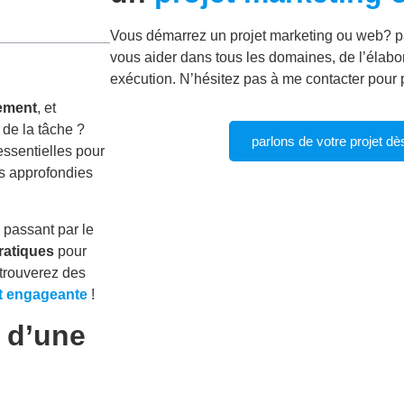
Vous démarrez un projet marketing ou web? p
vous aider dans tous les domaines, de l’élabor
exécution. N’hésitez pas à me contacter pour p
tement
, et
 de la tâche ?
parlons de votre projet dè
essentielles pour
s approfondies
n passant par le
ratiques
pour
 trouverez des
et engageante
!
n d’une