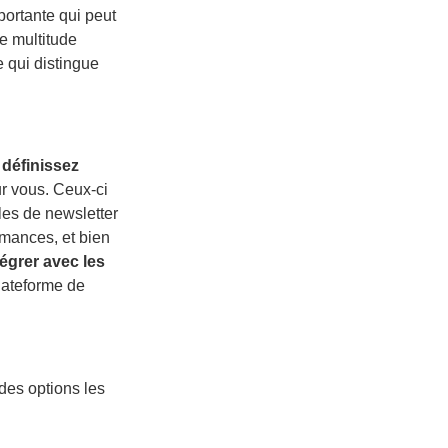
portante qui peut
e multitude
e qui distingue
,
définissez
r vous. Ceux-ci
èles de newsletter
rmances, et bien
tégrer avec les
lateforme de
des options les