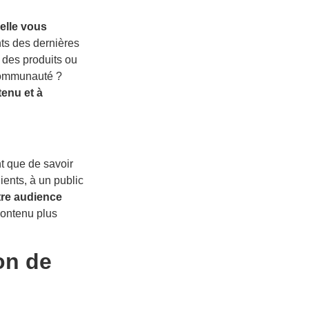
elle vous
nts des dernières
 des produits ou
 communauté ?
tenu et à
nt que de savoir
ients, à un public
tre audience
contenu plus
ion de