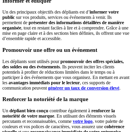
Informer et éduquer
Un des principaux objectifs des dépliants est d’
informer votre
public
sur vos produits, services ou événements à venir. Ils
permettent de
présenter des informations détaillées de manière
organisée
, tout en restant faciles à lire et à comprendre. Grâce à une
mise en page claire et à des sections bien définies, ils offrent une vue
d’ensemble rapide et accessible.
Promouvoir une offre ou un événement
Les dépliants sont utilisés pour
promouvoir des offres spéciales,
des soldes ou des événements
. Ils peuvent inciter les clients
potentiels à profiter de réductions limitées dans le temps ou à
participer à des événements que vous organisez. En mettant en avant
les
avantages immédiats pour le lecteur
, ces supports de
communication
peuvent
générer un taux de conversion élevé
.
Renforcer la notoriété de la marque
Un
dépliant bien conçu
contribue également à
renforcer la
notoriété de votre marque
. En utilisant des éléments visuels
percutants et reconnaissables, comme
votre logo
, votre palette de
couleurs et vos polices de caractères, vous assurez une
cohérence
visuelle
et une
reconnaissance immédiate de votre entreprise
.