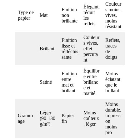
Couleur
Élégant,
Finition
s moins
Type de
réduit
Mat
non
vives,
papier
les
brillante
moins
reflets
résistant
Couleur
Finition
Reflets,
s vives,
lisse et
traces
Brillant
effet
réfléchis
de
percuta
sante
doigts
nt
Équilibr
Finition
Moins
e entre
entre
éclatant
Satiné
brillanc
mat et
que le
e et
brillant
brillant
matité
Moins
durable,
Léger
Moins
Gramm
Papier
impressi
(90-130
coûteux
age
fin
on
g/m²)
, léger
moins
pro