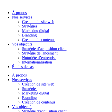
Aller
au
À propos
contenu
Nos services
Création de site web
Stratégies
Marketing digital
Branding
Création de contenus
Vos objectifs
Stratégie d’acquisition client
Stratégie de lancement
Notoriété d’entreprise
Internationalisation
Études de cas
À propos
Nos services
Création de site web
Stratégies
Marketing digital
Branding
Création de contenus
Vos objectifs
Stratégie d’acquisition client