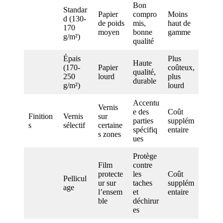
Bon
Standar
Papier
compro
Moins
d (130-
de poids
mis,
haut de
170
moyen
bonne
gamme
g/m²)
qualité
Épais
Plus
Haute
(170-
Papier
coûteux,
qualité,
250
lourd
plus
durable
g/m²)
lourd
Accentu
Vernis
e des
Coût
Finition
Vernis
sur
parties
supplém
s
sélectif
certaine
spécifiq
entaire
s zones
ues
Protège
Film
contre
protecte
les
Coût
Pellicul
ur sur
taches
supplém
age
l’ensem
et
entaire
ble
déchirur
es